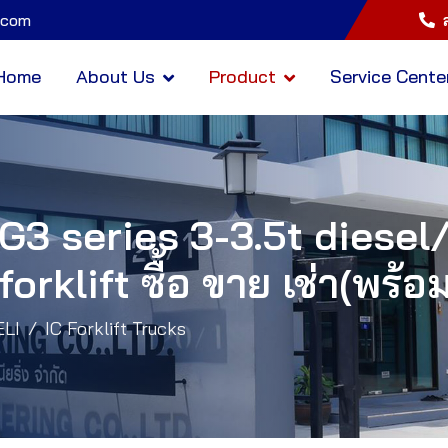
.com
Home
About Us
Product
Service Cente
 G3 series 3-3.5t diese
rklift ซื้อ ขาย เช่า(พร้อ
ELI
IC Forklift Trucks