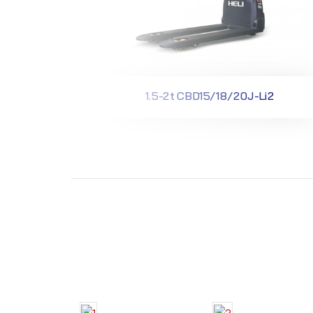
1.5-2t CBD15/18/20J-Li2