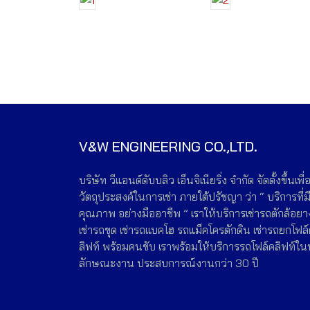
V&W ENGINEERING CO.,LTD.
บริษัท วีแอนด์ดับบลิว เอ็นจิเนียริ่ง จำกัด จัดตั้งขึ้นเพื่
วัตถุประสงค์ในการเช่า ภายใต้ปรัชญา ว่า “ บริการที่ม
คุณภาพ อย่างมืออาชีพ ” เราให้บริการเช่ารถตักล้อยา
เช่ารถขุด เช่ารถแบคโฮ รถแม็คโครตักดิน เช่ารถยกโฟล
ลิฟท์ พร้อมคนขับ เราพร้อมให้บริการรถโฟล์คลิฟท์ใน
ลักษณะงาน ประสบการณ์งานกว่า 30 ปี