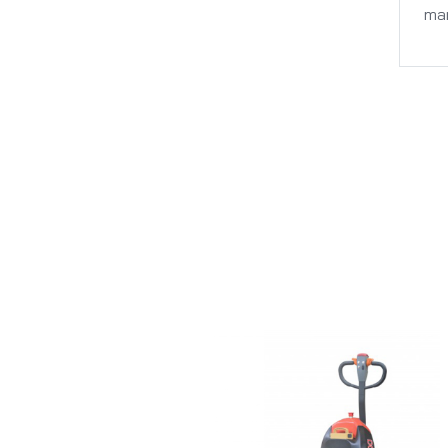
man
ck