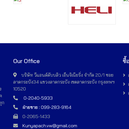
Our Office
ซื
อ
บริษัท วีแอนด์ดับบลิว เอ็นจิเนียริ่ง จำกัด 20/1 ซอย
ี
ลาดกระบัง34 แขวงลาดกระบัง เขตลาดกระบัง กรุงเทพฯ
ง
10520
์ค
0-2040-5933
ทุก
ฝ่ายขาย :
099-283-9164
0-2065-1433
Kunyapach.vw@gmail.com