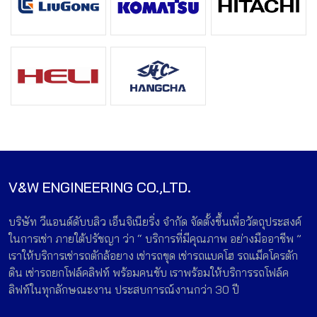
V&W ENGINEERING CO.,LTD.
บริษัท วีแอนด์ดับบลิว เอ็นจิเนียริ่ง จำกัด จัดตั้งขึ้นเพื่อวัตถุประสงค์
ในการเช่า ภายใต้ปรัชญา ว่า “ บริการที่มีคุณภาพ อย่างมืออาชีพ ”
เราให้บริการเช่ารถตักล้อยาง เช่ารถขุด เช่ารถแบคโฮ รถแม็คโครตัก
ดิน เช่ารถยกโฟล์คลิฟท์ พร้อมคนขับ เราพร้อมให้บริการรถโฟล์ค
ลิฟท์ในทุกลักษณะงาน ประสบการณ์งานกว่า 30 ปี