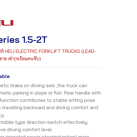
eries 1.5-2T
ิฟท์ HELI ELECTRIC FORKLIFT TRUCKS (LEAD-
 ขาย เช่า(พร้อมคนขับ)
able
tic brake on driving axle ,the truck can
atic parking in slope or flat. Rear handle with
function contributes to stable sitting pose
travelling backward and driving comfort and
y.
obile type direction switch effectively
ve driving comfort level.
or operated power steering(option),more