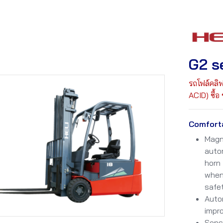
G2 s
รถโฟล์คล
ACID) ซื้อ
Comfort
Magne
autom
horn 
when 
safet
Autom
impro
Sens