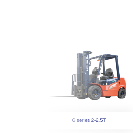
l/LPG
ift
G series 2-2.5T