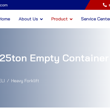
.com
Home
About Us
Product
Service Cente
 25ton Empty Container 
ELI
Heavy Forklift