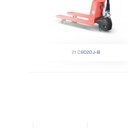
uck
2t CBD20J-B