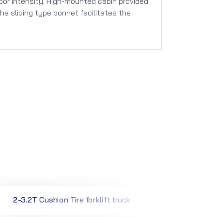
bor intensity. High-mounted cabin provided
 the sliding type bonnet facilitates the
2-3.2T Cushion Tire forklift truck