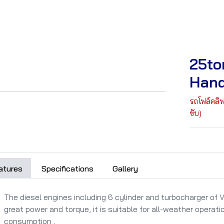
25to
Hand
รถโฟล์คลิ
ขับ)
atures
Specifications
Gallery
The diesel engines including 6 cylinder and turbocharger o
great power and torque, it is suitable for all-weather operatio
consumption .