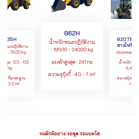
862H
835H
820TE รถตั
น้ำหนักขณะปฏิบัติงาน
ยางไฟฟ้า 
ักขณะปฏิบัติงาน
: 19500 - 24000 kg
300 - 11500 kg
ประเภทแบตเตอรี
แรงม้าสูงสุด : 241 hp
ูงสุด : 123 - 132
น้ำหนักปฏิบัติ
hp
6,400 k
ความจุบุ้งกี๋ : 4.0 - 7 m³
บุ้งกี๋มาตรฐาน :
ขนาดบุ้งกี๋มาต
3
.8 - 3.0 m³
1.2m
รถตักล้อยาง รถขุด รถแบคโฮ