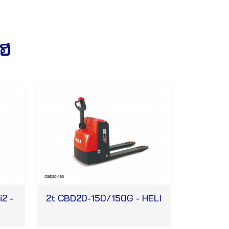
โฮ
2 -
2t CBD20-150/150G - HELI