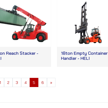
on Reach Stacker -
18ton Empty Container
I
Handler - HELI
1
2
3
4
5
6
»