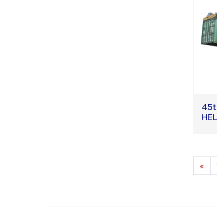
45t
HEL
«